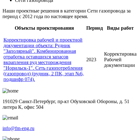
Сети газопровода
Наши проектные решения в категории Сети газопровода за
период с 2012 года по настоящее время.
Объекты проектирования
Период
Виды работ
Корректировка рабочей и проектной
документации объекта: Рудник
"Заполярный". Комбинированная
Корректировка
отработка оставшихся запасов
2023
Рабочей
вкрапления руд месторождения
документации
"Норильск-1". Сеть газопотребления
(газопровод) (рудник, 2 ПК, этап №6,
подшифр 074).
191029 Санкт-Петербург, пр-кт Обуховской Обороны, д. 51
литера К, офис 504
info@fm-eng.ru